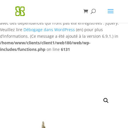
Notice
: La fonction WP_Styles::add a été appelée de façon
incorrecte
. Le style ayant l’identifiant « qrcode-style » a été ajouté
avec des dépendances qui n’ont pas été enregistrées : jquery.
Veuillez lire
Débogage dans WordPress
(en) pour plus
d’informations. (Ce message a été ajouté à la version 6.9.1.) in
/home/www/clients/client1/web180/web/wp-
includes/functions.php
on line
6131