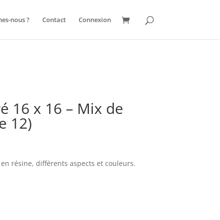
es dépendances qui n’ont pas été enregistrées : jquery. Veuillez lire
es-nous ?
Contact
Connexion
/web180/web/wp-includes/functions.php
on line
6131
é 16 x 16 – Mix de
e 12)
n résine, différents aspects et couleurs.