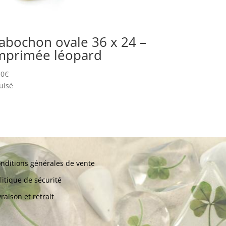
abochon ovale 36 x 24 –
mprimée léopard
30
€
uisé
nditions générales de vente
litique de sécurité
vraison et retrait