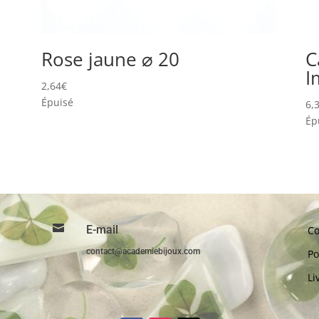
Rose jaune ⌀ 20
C
I
2,64
€
Épuisé
6,
Ép

E-mail
Co
contact@academiebijoux.com
Po
Li