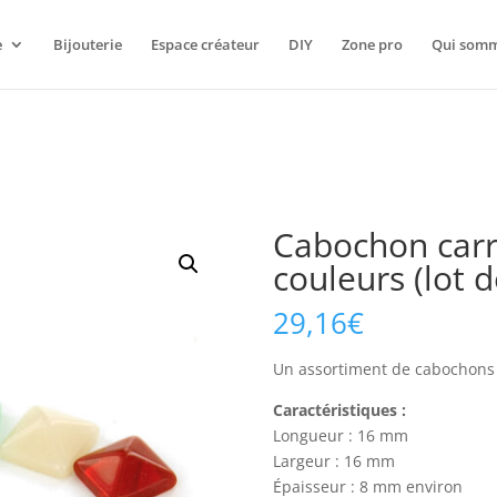
te
. Le style ayant l’identifiant « qrcode-style » a été ajouté avec d
e
Bijouterie
Espace créateur
DIY
Zone pro
Qui somm
ge a été ajouté à la version 6.9.1.) in
/home/www/clients/client1
Cabochon carr
couleurs (lot d
29,16
€
Un assortiment de cabochons e
Caractéristiques :
Longueur : 16 mm
Largeur : 16 mm
Épaisseur : 8 mm environ