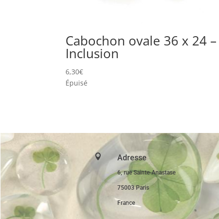
Cabochon ovale 36 x 24 –
Inclusion
6,30
€
Épuisé

Adresse
6, rue Sainte-Anastase
75003 Paris
France