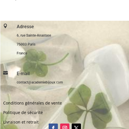
initial
actuel
était :
est :
29,00€.
19,00€.

Adresse
6, rue Sainte-Anastase
75003 Paris
France

E-mail
contact@academiebijoux.com
Conditions générales de vente
Politique de sécurité
Livraison et retrait