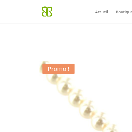
Notice
: La fonction WP_Styles::add a été appelée de façon
incorrec
Accueil
Boutiqu
Débogage dans WordPress
(en) pour plus d’informations. (Ce messa
Promo !