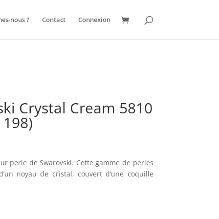
es dépendances qui n’ont pas été enregistrées : jquery. Veuillez lire
es-nous ?
Contact
Connexion
/web180/web/wp-includes/functions.php
on line
6131
ski Crystal Cream 5810
 198)
e
ix
tuel
eur perle de Swarovski. Cette gamme de perles
t :
’un noyau de cristal, couvert d’une coquille
,90€.