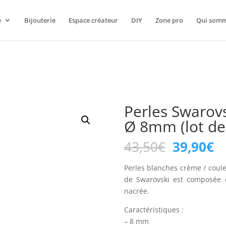
te
. Le style ayant l’identifiant « qrcode-style » a été ajouté avec d
e
Bijouterie
Espace créateur
DIY
Zone pro
Qui somm
ge a été ajouté à la version 6.9.1.) in
/home/www/clients/client1
Perles Swarov
Ø 8mm (lot de
Le
L
43,50
€
39,90
€
prix
pr
initial
ac
Perles blanches crème / coul
était :
es
de Swarovski est composée d
43,50€.
39
nacrée.
Caractéristiques :
– 8 mm