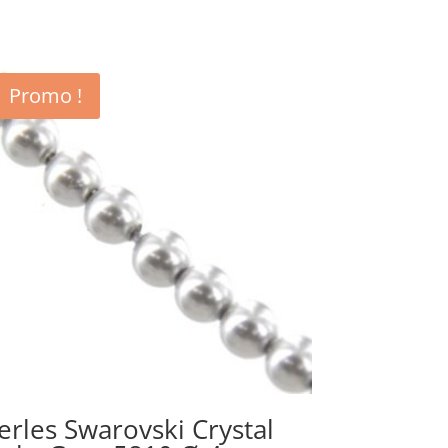
Promo !
erles Swarovski Crystal