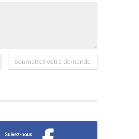
Soumettez votre demande
Suivez-nous