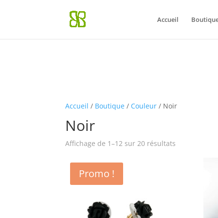
Notice
: La fonction WP_Styles::add a été appelée de façon
incorrec
Accueil
Boutiqu
Débogage dans WordPress
(en) pour plus d’informations. (Ce messa
Accueil
/
Boutique
/
Couleur
/ Noir
Noir
Affichage de 1–12 sur 20 résultats
Promo !