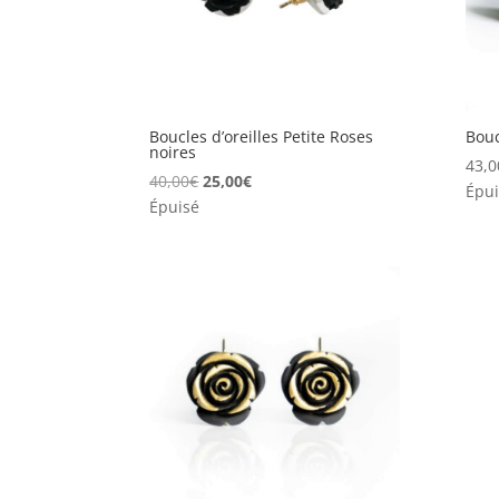
Boucles d’oreilles Petite Roses
Bouc
noires
43,0
Le
Le
40,00
€
25,00
€
Épui
prix
prix
Épuisé
initial
actuel
était :
est :
40,00€.
25,00€.