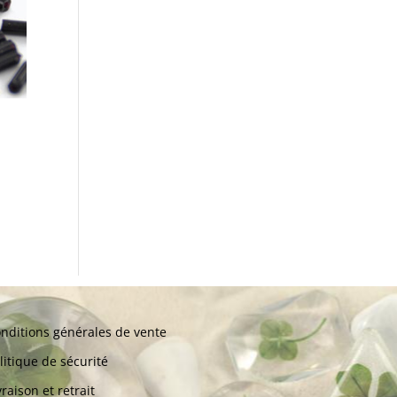
nditions générales de vente
litique de sécurité
vraison et retrait