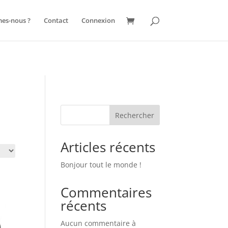
es dépendances qui n’ont pas été enregistrées : jquery. Veuillez lire
es-nous ?
Contact
Connexion
/web180/web/wp-includes/functions.php
on line
6131
Rechercher
Articles récents
Bonjour tout le monde !
Commentaires
récents
Aucun commentaire à