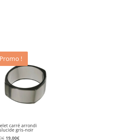
Promo !
elet carré arrondi
slucide gris-noir
Le
Le
0
€
19,00
€