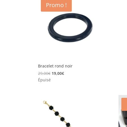
Promo !
Bracelet rond noir
Le
Le
29,00
€
19,00
€
prix
prix
Épuisé
initial
actuel
était :
est :
29,00€.
19,00€.