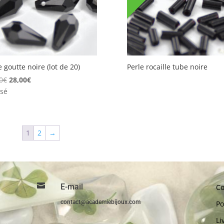
e goutte noire (lot de 20)
Perle rocaille tube noire
Le
Le
0
€
28,00
€
prix
prix
sé
initial
actuel
était :
est :
30,00€.
28,00€.
1
2
→

E-mail
Co
contact@academiebijoux.com
Po
Li