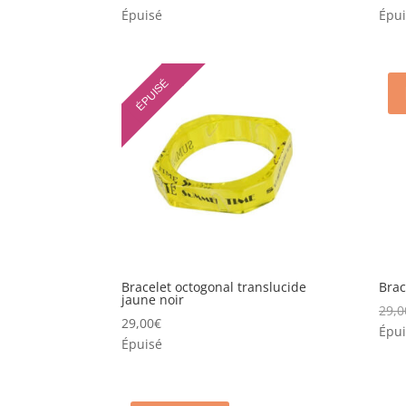
Épuisé
Épui
ÉPUISÉ
Bracelet octogonal translucide
Brac
jaune noir
29,0
29,00
€
Épui
Épuisé