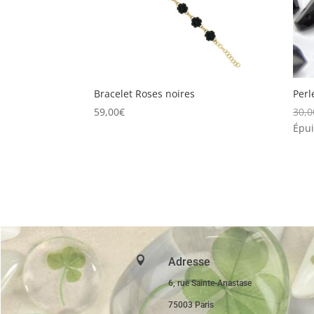
Bracelet Roses noires
Perl
59,00
€
30,0
Épui

Adresse
6, rue Sainte-Anastase
75003 Paris