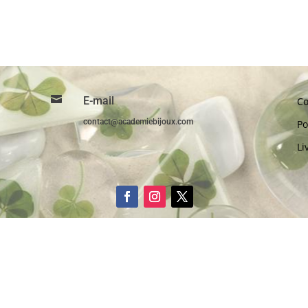

E-mail
Co
contact@academiebijoux.com
Po
Li