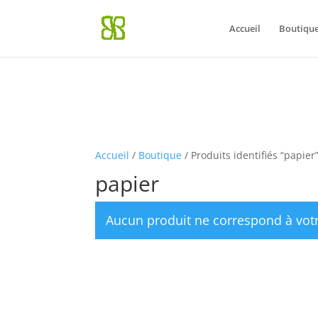
Notice
: La fonction WP_Styles::add a été appelée de façon
incorrec
Accueil
Boutiqu
Débogage dans WordPress
(en) pour plus d’informations. (Ce messa
Accueil
/
Boutique
/ Produits identifiés “papier
papier
Aucun produit ne correspond à votr