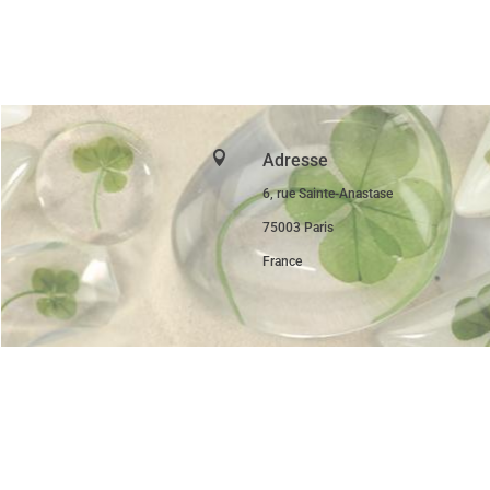

Adresse
6, rue Sainte-Anastase
75003 Paris
France