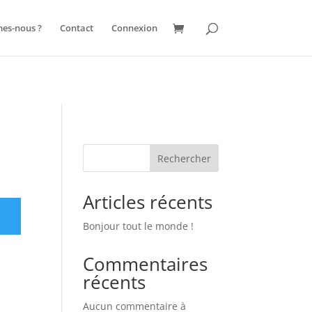
es dépendances qui n’ont pas été enregistrées : jquery. Veuillez lire
es-nous ?
Contact
Connexion
/web180/web/wp-includes/functions.php
on line
6131
Rechercher
Articles récents
Bonjour tout le monde !
Commentaires
récents
Aucun commentaire à