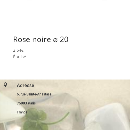
Rose noire ⌀ 20
2,64
€
Épuisé

Adresse
6, rue Sainte-Anastase
75003 Paris
France