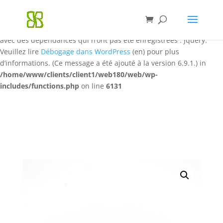
Notice
: La fonction WP_Styles::add a été appelée de façon
incorrecte
. Le style ayant l’identifiant « qrcode-style » a été ajouté
avec des dépendances qui n’ont pas été enregistrées : jquery.
Veuillez lire
Débogage dans WordPress
(en) pour plus
d’informations. (Ce message a été ajouté à la version 6.9.1.) in
/home/www/clients/client1/web180/web/wp-
includes/functions.php
on line
6131